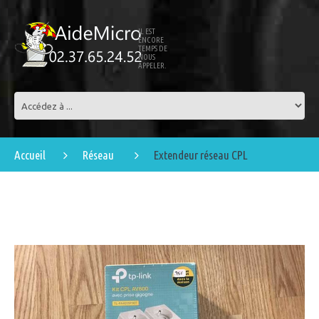
IL EST
ENCORE
TEMPS DE
NOUS
APPELER.
Accueil
Réseau
Extendeur réseau CPL