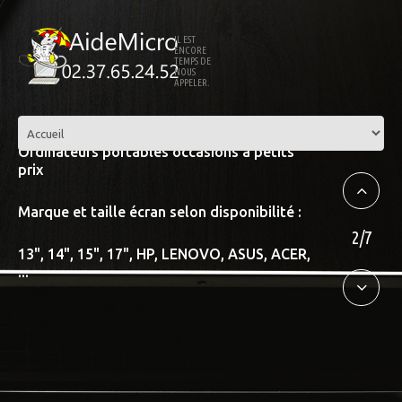
IL EST
ENCORE
TEMPS DE
NOUS
APPELER.
Ordinateurs portables occasions à petits
prix
Marque et taille écran selon disponibilité :
2/7
13", 14", 15", 17", HP, LENOVO, ASUS, ACER,
...