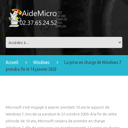
IL EST
ENCORE
TEMPS DE
NOUS
APPELER.
Accueil
Windows
La prise en charge de Windows 7
prendra fin le 14 janvier 2020
Microsoft s'est engagé à assurer pendant 10 ans le support de
Windows 7, lors de sa parution le 22 octobre 2009. À la fin de cette
période de 10 ans, Microsoft cessera de prendre en charge
Windows 7 afin de consacrer ses investissements à la prise en charge