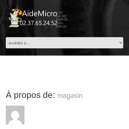
IL EST
ENCORE
TEMPS DE
NOUS
APPELER.
À propos de:
magasin